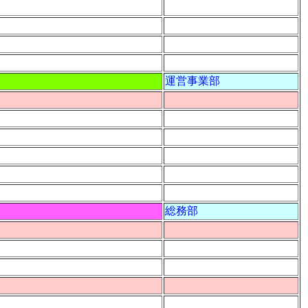
運営事業部
総務部