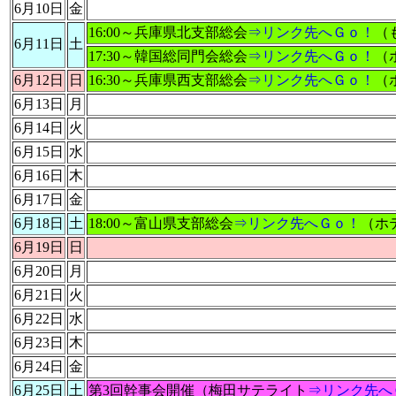
6月10日
金
16:00～兵庫県北支部総会
⇒リンク先へＧｏ！
（
6月11日
土
17:30～韓国総同門会総会
⇒リンク先へＧｏ！
（
6月12日
日
16:30～兵庫県西支部総会
⇒リンク先へＧｏ！
（
6月13日
月
6月14日
火
6月15日
水
6月16日
木
6月17日
金
6月18日
土
18:00～富山県支部総会
⇒リンク先へＧｏ！
（ホ
6月19日
日
6月20日
月
6月21日
火
6月22日
水
6月23日
木
6月24日
金
6月25日
土
第3回幹事会開催（梅田サテライト
⇒リンク先へ