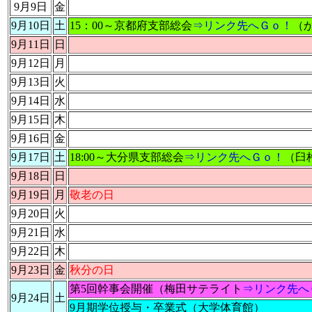
9月9日
金
9月10日
土
15：00～京都府支部総会
⇒リンク先へＧｏ！
（
9月11日
日
9月12日
月
9月13日
火
9月14日
水
9月15日
木
9月16日
金
9月17日
土
18:00～大分県支部総会
⇒リンク先へＧｏ！
（臼
9月18日
日
9月19日
月
敬老の日
9月20日
火
9月21日
水
9月22日
木
9月23日
金
秋分の日
第5回幹事会開催（梅田サテライト
⇒リンク先へ
9月24日
土
9月期学位授与・卒業式（大学体育館）