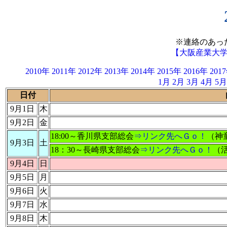
※連絡のあっ
【大阪産業大
2010年
2011年
2012年
2013年
2014年
2015年
2016年
201
1月
2月
3月
4月
5月
日付
9月1日
木
9月2日
金
18:00～香川県支部総会
⇒リンク先へＧｏ！
（神
9月3日
土
18：30～長崎県支部総会
⇒リンク先へＧｏ！
（
9月4日
日
9月5日
月
9月6日
火
9月7日
水
9月8日
木